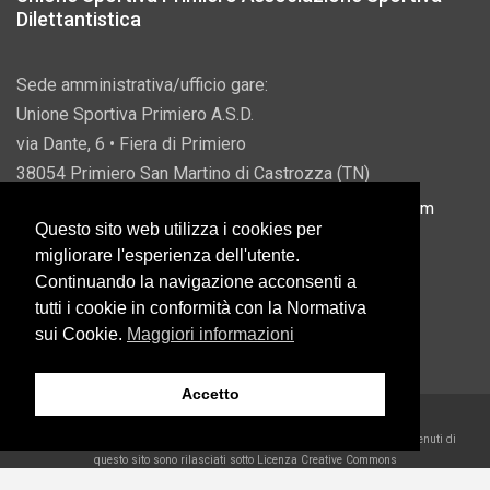
Dilettantistica
Sede amministrativa/ufficio gare:
Unione Sportiva Primiero A.S.D.
via Dante, 6 • Fiera di Primiero
38054 Primiero San Martino di Castrozza (TN)
P.IVA 00822690228 • Email:
info@usprimiero.com
Questo sito web utilizza i cookies per
migliorare l'esperienza dell'utente.
Continuando la navigazione acconsenti a
tutti i cookie in conformità con la Normativa
Vantaggi da Pubblica Amministrazione
sui Cookie.
Maggiori informazioni
Accetto
2026 U.S. Primiero A.S.D. •
Eccetto dove diversamente specificato, i contenuti di
questo sito sono rilasciati sotto Licenza Creative Commons