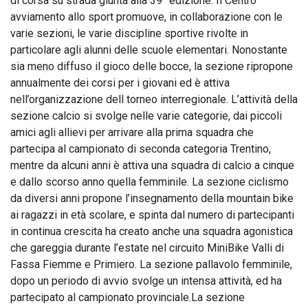
di corsa su strada giunta alla 39° edizione. Il Centro
avviamento allo sport promuove, in collaborazione con le
varie sezioni, le varie discipline sportive rivolte in
particolare agli alunni delle scuole elementari. Nonostante
sia meno diffuso il gioco delle bocce, la sezione ripropone
annualmente dei corsi per i giovani ed è attiva
nell’organizzazione dell torneo interregionale. L’attività della
sezione calcio si svolge nelle varie categorie, dai piccoli
amici agli allievi per arrivare alla prima squadra che
partecipa al campionato di seconda categoria Trentino,
mentre da alcuni anni è attiva una squadra di calcio a cinque
e dallo scorso anno quella femminile. La sezione ciclismo
da diversi anni propone l’insegnamento della mountain bike
ai ragazzi in età scolare, e spinta dal numero di partecipanti
in continua crescita ha creato anche una squadra agonistica
che gareggia durante l’estate nel circuito MiniBike Valli di
Fassa Fiemme e Primiero. La sezione pallavolo femminile,
dopo un periodo di avvio svolge un intensa attività, ed ha
partecipato al campionato provinciale.La sezione