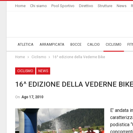
Home
Chi siamo
Pool Sportivo
Direttivo
Strutture
News
R
ATLETICA
ARRAMPICATA
BOCCE
CALCIO
CICLISMO
FIT
Home
Ciclismo
16^ edizione della Vederne Bike
CICLISMO
NEWS
16^ EDIZIONE DELLA VEDERNE BIK
On
Ago 17, 2010
E’ andata i
caratterizz
podistica “C
concorrenti