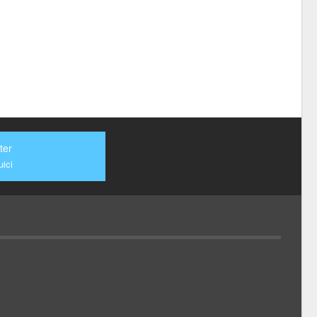
ter
ici