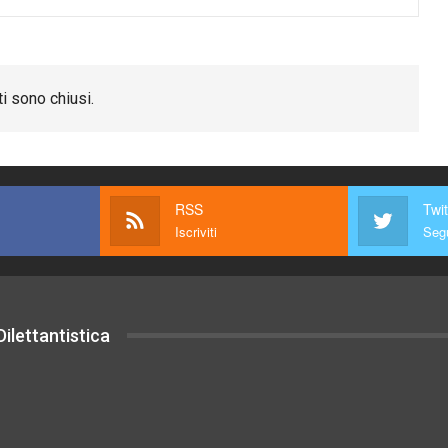
i sono chiusi.
RSS
Twit
Iscriviti
Segu
ilettantistica