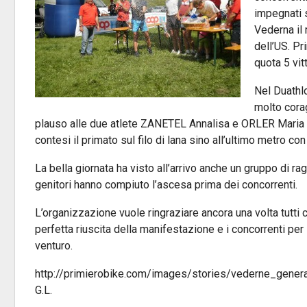
impegnati s
Vederna il
dell’US. Pr
quota 5 vitt
Nel Duathl
molto cora
plauso alle due atlete ZANETEL Annalisa e ORLER Maria G
contesi il primato sul filo di lana sino all’ultimo metro con 
La bella giornata ha visto all’arrivo anche un gruppo di rag
genitori hanno compiuto l’ascesa prima dei concorrenti.
L’organizzazione vuole ringraziare ancora una volta tutti c
perfetta riuscita della manifestazione e i concorrenti per 
venturo.
http://primierobike.com/images/stories/vederne_gener
G.L.