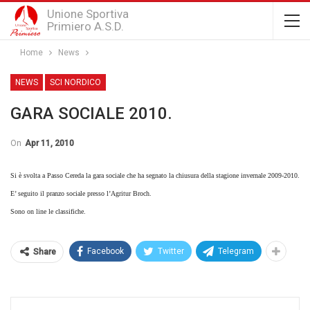
Unione Sportiva
Primiero A.S.D.
Home
News
NEWS
SCI NORDICO
GARA SOCIALE 2010.
On
Apr 11, 2010
Si è svolta a Passo Cereda la gara sociale che ha segnato la chiusura della stagione invernale 2009-2010.
E’ seguito il pranzo sociale presso l’Agritur Broch.
Sono on line le classifiche.
Facebook
Twitter
Telegram
Share