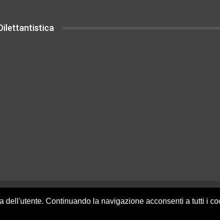
ilettantistica
uesto sito sono rilasciati sotto Licenza
za dell'utente. Continuando la navigazione acconsenti a tutti i c