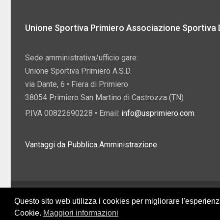
Unione Sportiva Primiero Associazione Sportiva D
Sede amministrativa/ufficio gare:
Unione Sportiva Primiero A.S.D.
via Dante, 6 • Fiera di Primiero
38054 Primiero San Martino di Castrozza (TN)
P.IVA 00822690228 • Email:
info@usprimiero.com
Vantaggi da Pubblica Amministrazione
2026 U.S. Primiero A.S.D. •
Eccetto dove diversamente specificato, i contenuti di q
Questo sito web utilizza i cookies per migliorare l'esperien
Creative Commons
Cookie.
Maggiori informazioni