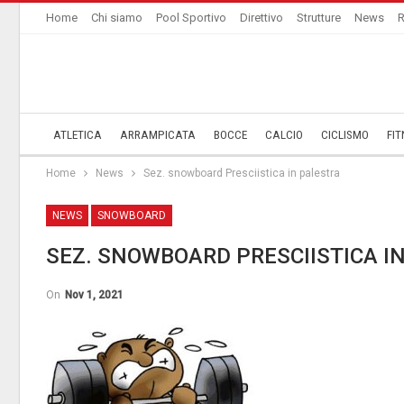
Home
Chi siamo
Pool Sportivo
Direttivo
Strutture
News
R
ATLETICA
ARRAMPICATA
BOCCE
CALCIO
CICLISMO
FIT
Home
News
Sez. snowboard Presciistica in palestra
NEWS
SNOWBOARD
SEZ. SNOWBOARD PRESCIISTICA I
On
Nov 1, 2021