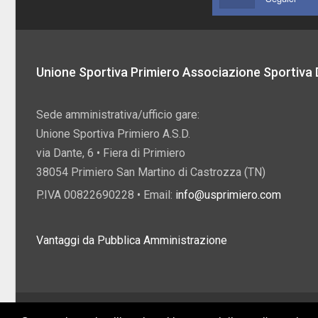
Unione Sportiva Primiero Associazione Sportiva D
Sede amministrativa/ufficio gare:
Unione Sportiva Primiero A.S.D.
via Dante, 6 • Fiera di Primiero
38054 Primiero San Martino di Castrozza (TN)
P.IVA 00822690228 • Email:
info@usprimiero.com
Vantaggi da Pubblica Amministrazione
2026 U.S. Primiero A.S.D. •
Eccetto dove diversamente specificato, i contenuti di q