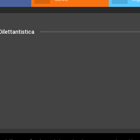
ilettantistica
uesto sito sono rilasciati sotto Licenza