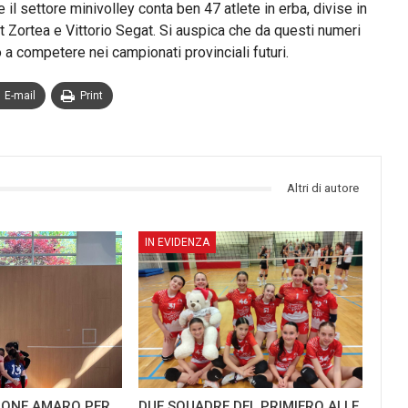
il settore minivolley conta ben 47 atlete in erba, divise in
rt Zortea e Vittorio Segat. Si auspica che da questi numeri
 competere nei campionati provinciali futuri.
E-mail
Print
Altri di autore
IN EVIDENZA
GIONE AMARO PER
DUE SQUADRE DEL PRIMIERO ALLE