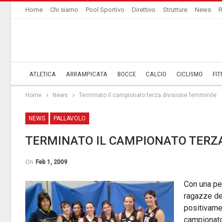
Home
Chi siamo
Pool Sportivo
Direttivo
Strutture
News
R
ATLETICA
ARRAMPICATA
BOCCE
CALCIO
CICLISMO
FIT
Home
News
Terminato il campionato terza divisione femminile
NEWS
PALLAVOLO
TERMINATO IL CAMPIONATO TERZA
On
Feb 1, 2009
Con una per
ragazze de
positivamen
campionato