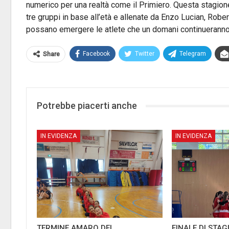
numerico per una realtà come il Primiero. Questa stagione 
tre gruppi in base all’età e allenate da Enzo Lucian, Robe
possano emergere le atlete che un domani continueranno a
Facebook
Twitter
Telegram
Share
Potrebbe piacerti anche
IN EVIDENZA
IN EVIDENZA
TERMINE AMARO DEL
FINALE DI STA