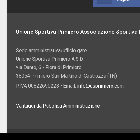
Unione Sportiva Primiero Associazione Sportiva D
Sede amministrativa/ufficio gare:
Unione Sportiva Primiero A.S.D.
via Dante, 6 • Fiera di Primiero
38054 Primiero San Martino di Castrozza (TN)
P.IVA 00822690228 • Email:
info@usprimiero.com
Vantaggi da Pubblica Amministrazione
2026 U.S. Primiero A.S.D. •
Eccetto dove diversamente specificato, i contenuti di q