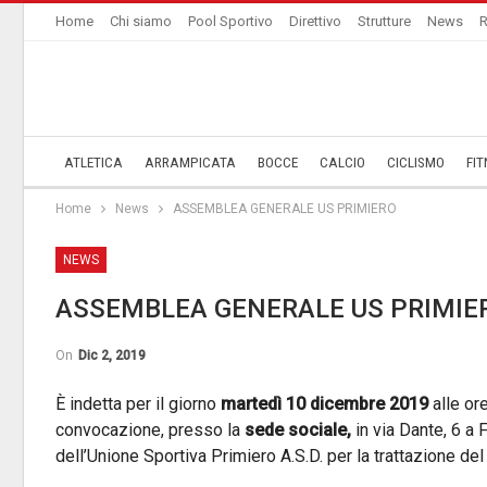
Home
Chi siamo
Pool Sportivo
Direttivo
Strutture
News
R
ATLETICA
ARRAMPICATA
BOCCE
CALCIO
CICLISMO
FIT
Home
News
ASSEMBLEA GENERALE US PRIMIERO
NEWS
ASSEMBLEA GENERALE US PRIMIE
On
Dic 2, 2019
È indetta per il giorno
martedì 10 dicembre 2019
alle or
convocazione, presso la
sede sociale,
in via Dante, 6 a
dell’Unione Sportiva Primiero A.S.D. per la trattazione de