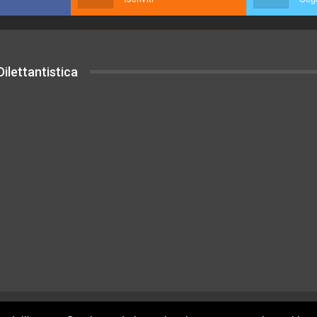
ilettantistica
uesto sito sono rilasciati sotto Licenza