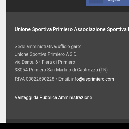
Unione Sportiva Primiero Associazione Sportiva D
Sede amministrativa/ufficio gare:
Unione Sportiva Primiero A.S.D.
via Dante, 6 • Fiera di Primiero
38054 Primiero San Martino di Castrozza (TN)
P.IVA 00822690228 • Email:
info@usprimiero.com
Vantaggi da Pubblica Amministrazione
2026 U.S. Primiero A.S.D. •
Eccetto dove diversamente specificato, i contenuti di q