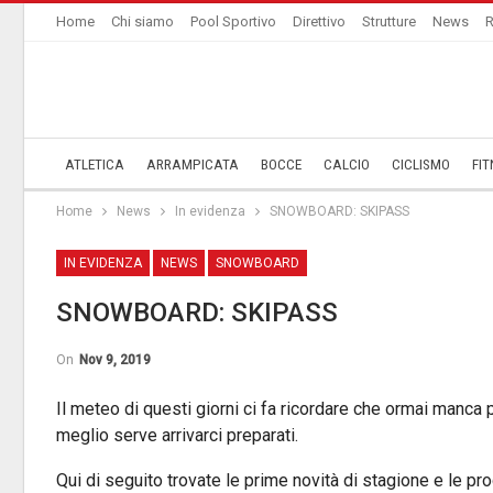
Home
Chi siamo
Pool Sportivo
Direttivo
Strutture
News
R
ATLETICA
ARRAMPICATA
BOCCE
CALCIO
CICLISMO
FIT
Home
News
In evidenza
SNOWBOARD: SKIPASS
IN EVIDENZA
NEWS
SNOWBOARD
SNOWBOARD: SKIPASS
On
Nov 9, 2019
Il meteo di questi giorni ci fa ricordare che ormai manca p
meglio serve arrivarci preparati.
Qui di seguito trovate le prime novità di stagione e le pro