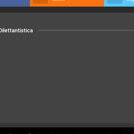
ilettantistica
uesto sito sono rilasciati sotto Licenza