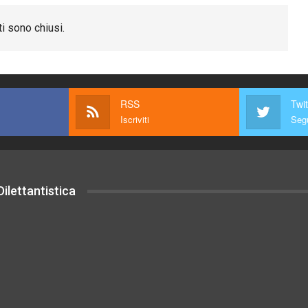
i sono chiusi.
RSS
Twit
Iscriviti
Segu
ilettantistica