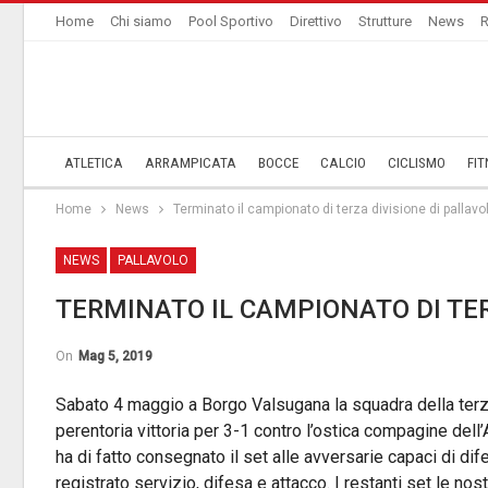
Home
Chi siamo
Pool Sportivo
Direttivo
Strutture
News
R
ATLETICA
ARRAMPICATA
BOCCE
CALCIO
CICLISMO
FIT
Home
News
Terminato il campionato di terza divisione di pallavo
NEWS
PALLAVOLO
TERMINATO IL CAMPIONATO DI TER
On
Mag 5, 2019
Sabato 4 maggio a Borgo Valsugana la squadra della terz
perentoria vittoria per 3-1 contro l’ostica compagine dell
ha di fatto consegnato il set alle avversarie capaci di di
registrato servizio, difesa e attacco. I restanti set le nos