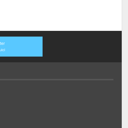
ter
ici