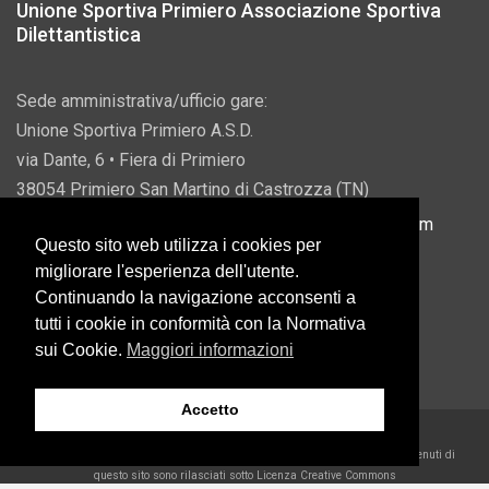
Unione Sportiva Primiero Associazione Sportiva
Dilettantistica
Sede amministrativa/ufficio gare:
Unione Sportiva Primiero A.S.D.
via Dante, 6 • Fiera di Primiero
38054 Primiero San Martino di Castrozza (TN)
P.IVA 00822690228 • Email:
info@usprimiero.com
Questo sito web utilizza i cookies per
migliorare l'esperienza dell'utente.
Continuando la navigazione acconsenti a
tutti i cookie in conformità con la Normativa
Vantaggi da Pubblica Amministrazione
sui Cookie.
Maggiori informazioni
Accetto
2026 U.S. Primiero A.S.D. •
Eccetto dove diversamente specificato, i contenuti di
questo sito sono rilasciati sotto Licenza Creative Commons