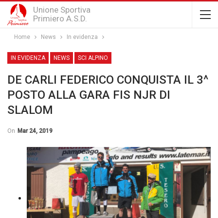
Unione Sportiva
Primiero A.S.D.
Home
News
In evidenza
IN EVIDENZA
NEWS
SCI ALPINO
DE CARLI FEDERICO CONQUISTA IL 3^
POSTO ALLA GARA FIS NJR DI
SLALOM
On
Mar 24, 2019