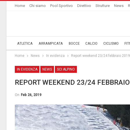
Home
Chi siamo
Pool Sportivo
Direttivo
Strutture
News
R
ATLETICA
ARRAMPICATA
BOCCE
CALCIO
CICLISMO
FIT
Home
News
In evidenza
Report weekend 23/24 febbraio 2019
IN EVIDENZA
NEWS
SCI ALPINO
REPORT WEEKEND 23/24 FEBBRAIO
On
Feb 26, 2019