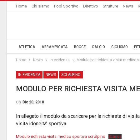
Home
Chi siamo
Pool Sportivo
Direttivo
Strutture
News
R
ATLETICA
ARRAMPICATA
BOCCE
CALCIO
CICLISMO
FIT
Home
News
In evidenza
Modulo per richiesta visita medico sp
IN EVIDENZA
NEWS
SCI ALPINO
MODULO PER RICHIESTA VISITA ME
On
Dic 20, 2018
In allegato il modulo da scaricare per la richiesta di visita
visita idoneita’ sportiva
Modulo richiesta visita medico sportiva sci alpino
Scarica