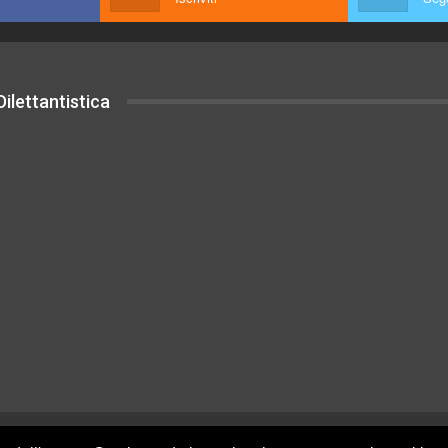
ilettantistica
uesto sito sono rilasciati sotto Licenza