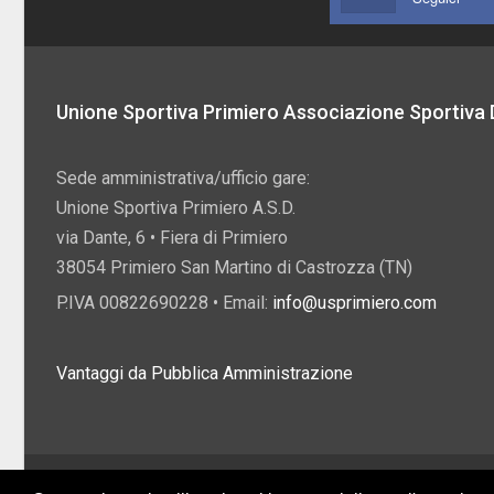
Unione Sportiva Primiero Associazione Sportiva D
Sede amministrativa/ufficio gare:
Unione Sportiva Primiero A.S.D.
via Dante, 6 • Fiera di Primiero
38054 Primiero San Martino di Castrozza (TN)
P.IVA 00822690228 • Email:
info@usprimiero.com
Vantaggi da Pubblica Amministrazione
2026 U.S. Primiero A.S.D. •
Eccetto dove diversamente specificato, i contenuti di q