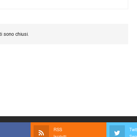
i sono chiusi.
RSS
Twit
Iscriviti
Segu