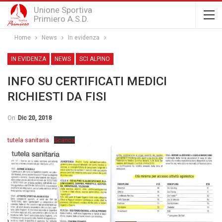
Unione Sportiva
Primiero A.S.D.
Home
News
In evidenza
IN EVIDENZA
NEWS
SCI ALPINO
INFO SU CERTIFICATI MEDICI
RICHIESTI DA FISI
On
Dic 20, 2018
tutela sanitaria
Scarica