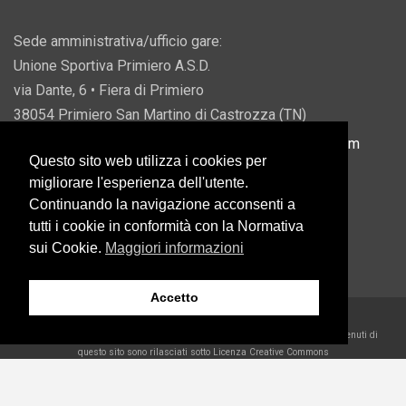
Sede amministrativa/ufficio gare:
Unione Sportiva Primiero A.S.D.
via Dante, 6 • Fiera di Primiero
38054 Primiero San Martino di Castrozza (TN)
P.IVA 00822690228 • Email:
info@usprimiero.com
Questo sito web utilizza i cookies per
migliorare l'esperienza dell'utente.
Continuando la navigazione acconsenti a
tutti i cookie in conformità con la Normativa
Vantaggi da Pubblica Amministrazione
sui Cookie.
Maggiori informazioni
Accetto
2026 U.S. Primiero A.S.D. •
Eccetto dove diversamente specificato, i contenuti di
questo sito sono rilasciati sotto Licenza Creative Commons
Belder Interactive