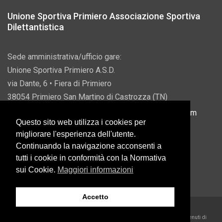
Unione Sportiva Primiero Associazione Sportiva
Dilettantistica
Sede amministrativa/ufficio gare:
Unione Sportiva Primiero A.S.D.
via Dante, 6 • Fiera di Primiero
38054 Primiero San Martino di Castrozza (TN)
P.IVA 00822690228 • Email:
info@usprimiero.com
Questo sito web utilizza i cookies per
migliorare l'esperienza dell'utente.
Continuando la navigazione acconsenti a
tutti i cookie in conformità con la Normativa
Vantaggi da Pubblica Amministrazione
sui Cookie.
Maggiori informazioni
Accetto
2026 U.S. Primiero A.S.D. •
Eccetto dove diversamente specificato, i contenuti di