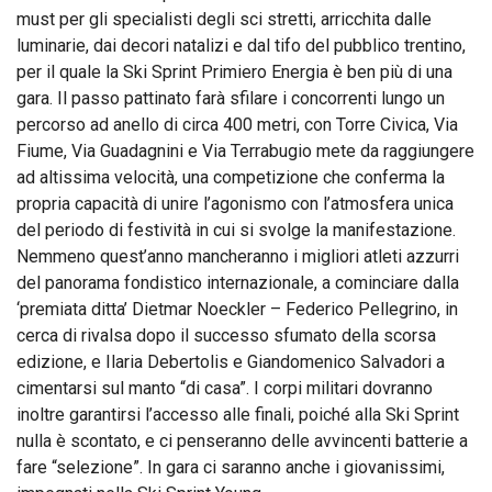
must per gli specialisti degli sci stretti, arricchita dalle
luminarie, dai decori natalizi e dal tifo del pubblico trentino,
per il quale la Ski Sprint Primiero Energia è ben più di una
gara. Il passo pattinato farà sfilare i concorrenti lungo un
percorso ad anello di circa 400 metri, con Torre Civica, Via
Fiume, Via Guadagnini e Via Terrabugio mete da raggiungere
ad altissima velocità, una competizione che conferma la
propria capacità di unire l’agonismo con l’atmosfera unica
del periodo di festività in cui si svolge la manifestazione.
Nemmeno quest’anno mancheranno i migliori atleti azzurri
del panorama fondistico internazionale, a cominciare dalla
‘premiata ditta’ Dietmar Noeckler – Federico Pellegrino, in
cerca di rivalsa dopo il successo sfumato della scorsa
edizione, e Ilaria Debertolis e Giandomenico Salvadori a
cimentarsi sul manto “di casa”. I corpi militari dovranno
inoltre garantirsi l’accesso alle finali, poiché alla Ski Sprint
nulla è scontato, e ci penseranno delle avvincenti batterie a
fare “selezione”. In gara ci saranno anche i giovanissimi,