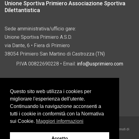
Unione Sportiva Primiero Associazione Sportiva
Dilettantistica
Sede amministrativa/ufficio gare:
Unione Sportiva Primiero A.S.D.
via Dante, 6 • Fiera di Primiero
38054 Primiero San Martino di Castrozza (TN)
P.IVA 00822690228 • Email:
info@usprimiero.com
Questo sito web utilizza i cookies per
Vantaggi da Pubblica Amministrazione
migliorare l'esperienza dell'utente.
Continuando la navigazione acconsenti a
tutti i cookie in conformità con la Normativa
sui Cookie.
Maggiori informazioni
2026 U.S. Primiero A.S.D. •
Eccetto dove diversamente specificato, i contenuti di
questo sito sono rilasciati sotto Licenza Creative Commons
Accetto