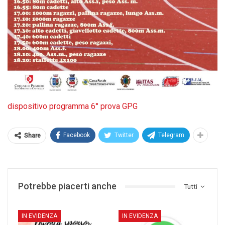
dispositivo programma 6° prova GPG
Facebook
Twitter
Telegram
Share
Potrebbe piacerti anche
Tutti
IN EVIDENZA
IN EVIDENZA