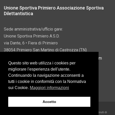
Unione Sportiva Primiero Associazione Sportiva
Dilettantistica
Sede amministrativa/ufficio gare:
Unione Sportiva Primiero A.S.D.
via Dante, 6 • Fiera di Primiero
38054 Primiero San Martino di Castrozza (TN)
P.IVA 00822690228 • Email:
info@usprimiero.com
Questo sito web utilizza i cookies per
migliorare l'esperienza dell'utente.
Continuando la navigazione acconsenti a
tutti i cookie in conformità con la Normativa
Vantaggi da Pubblica Amministrazione
sui Cookie.
Maggiori informazioni
Accetto
2026 U.S. Primiero A.S.D. •
Eccetto dove diversamente specificato, i contenuti di