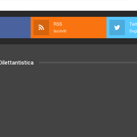
RSS
Twit
Iscriviti
Segu
ilettantistica