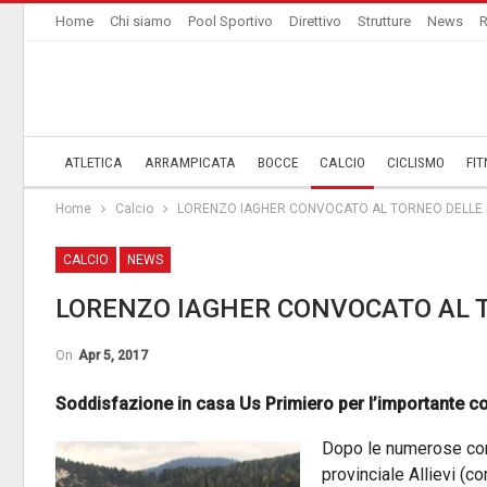
Home
Chi siamo
Pool Sportivo
Direttivo
Strutture
News
R
ATLETICA
ARRAMPICATA
BOCCE
CALCIO
CICLISMO
FIT
Home
Calcio
LORENZO IAGHER CONVOCATO AL TORNEO DELLE 
CALCIO
NEWS
LORENZO IAGHER CONVOCATO AL T
On
Apr 5, 2017
Soddisfazione in casa Us Primiero per l’importante 
Dopo le numerose con
provinciale Allievi (c