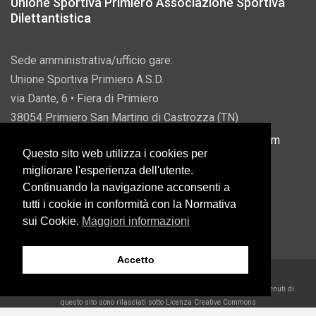
Unione Sportiva Primiero Associazione Sportiva
Dilettantistica
Sede amministrativa/ufficio gare:
Unione Sportiva Primiero A.S.D.
via Dante, 6 • Fiera di Primiero
38054 Primiero San Martino di Castrozza (TN)
P.IVA 00822690228 • Email:
info@usprimiero.com
Questo sito web utilizza i cookies per
migliorare l'esperienza dell'utente.
Continuando la navigazione acconsenti a
tutti i cookie in conformità con la Normativa
Vantaggi da Pubblica Amministrazione
sui Cookie.
Maggiori informazioni
Accetto
2026 U.S. Primiero A.S.D. •
Eccetto dove diversamente specificato, i contenuti di
questo sito sono rilasciati sotto Licenza Creative Commons