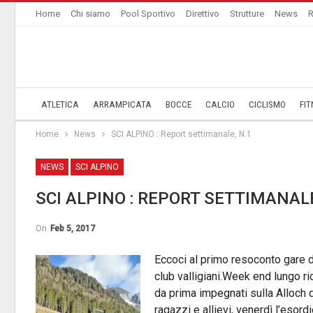
Home
Chi siamo
Pool Sportivo
Direttivo
Strutture
News
R
ATLETICA
ARRAMPICATA
BOCCE
CALCIO
CICLISMO
FIT
Home
News
SCI ALPINO : Report settimanale, N.1
NEWS
SCI ALPINO
SCI ALPINO : REPORT SETTIMANALE
On
Feb 5, 2017
Eccoci al primo resoconto gare de
club valligiani.Week end lungo ri
da prima impegnati sulla Alloch 
ragazzi e allievi, venerdì l’esord