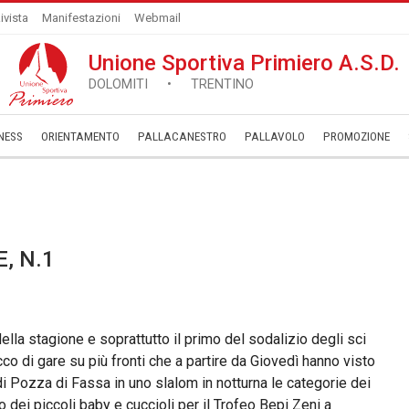
ivista
Manifestazioni
Webmail
Unione Sportiva Primiero A.S.D.
DOLOMITI • TRENTINO
NESS
ORIENTAMENTO
PALLACANESTRO
PALLAVOLO
­PROMOZIONE
, N.1
lla stagione e soprattutto il primo del sodalizio degli sci
cco di gare su più fronti che a partire da Giovedì hanno visto
di Pozza di Fassa in uno slalom in notturna le categorie dei
io dei piccoli baby e cuccioli per il Trofeo Bepi Zeni a