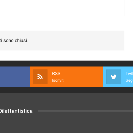
i sono chiusi.
RSS
Twit
Iscriviti
Segu
ilettantistica