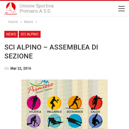
Unione Sportiva
Primiero A.S.D.
Home
News
NEWS
SCI ALPINO
SCI ALPINO – ASSEMBLEA DI
SEZIONE
On
Mar 22, 2016