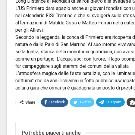
Long Distance ai Mondiali di skiroll dietro alla svedese S
L’US Primiero darà spazio anche ai giovani fondisti con u
nel calendario FISI Trentino e che si svolgerà sullo stess
affermazioni di Matilde Goss e Matteo Ferrari nella cat
per gli Allievi.
Secondo la leggenda, la conca di Primiero era ricoperta 
natura e dalle Pale di San Martino. Al suo interno vivevano
se la lontra, stanca della monotonia quotidiana, non avess
aprirne un pertugio. L’acqua uscì con furore, il lago scom
far campeggiare sugli stemmi dei comuni della vallata.
L’atmosfera magica delle feste natalizie, con le luminarie
notturna” che da anni richiama un folto pubblico assiepato
ad una gara che ormai si è guadagnata un posto di prestig
Facebook
Twitter
Telegram
Share
Potrebbe piacerti anche