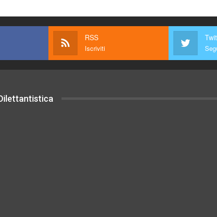
RSS
Twit
Iscriviti
Segu
ilettantistica