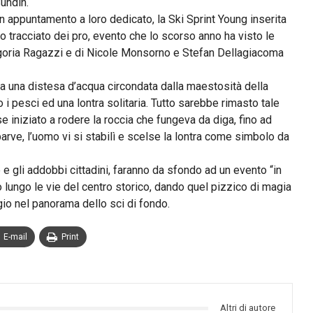
undin.
n appuntamento a loro dedicato, la Ski Sprint Young inserita
o tracciato dei pro, evento che lo scorso anno ha visto le
egoria Ragazzi e di Nicole Monsorno e Stefan Dellagiacoma
da una distesa d’acqua circondata dalla maestosità della
 i pesci ed una lontra solitaria. Tutto sarebbe rimasto tale
e iniziato a rodere la roccia che fungeva da diga, fino ad
parve, l’uomo vi si stabilì e scelse la lontra come simbolo da
 e gli addobbi cittadini, faranno da sfondo ad un evento “in
 lungo le vie del centro storico, dando quel pizzico di magia
io nel panorama dello sci di fondo.
E-mail
Print
Altri di autore