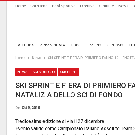
Home
Chi siamo
Pool Sportivo
Direttivo
Strutture
News
R
ATLETICA
ARRAMPICATA
BOCCE
CALCIO
CICLISMO
FIT
Home
News
SKI SPRINT E FIERA DI PRIMIERO FANNO 13 – “NOT
NEWS
SCI NORDICO
SKISPRINT
SKI SPRINT E FIERA DI PRIMIERO 
NATALIZIA DELLO SCI DI FONDO
On
Ott 9, 2015
Tredicesima edizione al via il 27 dicembre
Evento valido come Campionato Italiano Assoluto Team S