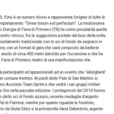
 l’Uno è un numero divino e rappresenta l’origine di tutte le
completamento: “Omne trinum est perfectum”. La tredicesima
o Energia di Fiera di Primiero (TN) ha come peculiarità quella
 centro storico, fra le suggestioni portate dal buio della notte.
’appuntamento tradizionale con lo sci di fondo da segnarsi in
bre, con un format di gara che sarà composto da batterie
un anello di circa 400 metri allestito per l’occasione e che ha
 Fiera di Primiero, teatro di una manifestazione che
erà partecipanti ed appassionati ad un evento che “allungherà”
del comune trentino. Ai piedi delle Pale di San Martino si
no Assoluto Team Sprint e che vedrà i vari gruppi militari
e Oro nella passata edizione. I protagonisti del 2014 furono
ro dello sci di fondo azzurro, recente medaglia d’argento
Val di Fiemme, mentre per quanto riguarda le fondiste,
a Giulia Stürz e la primierotta Ilaria Debertolis, argento