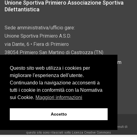
Unione Sportiva Primiero Associazione Sportiva
Dilettantistica
Sede amministrativa/ufficio gare:
Unione Sportiva Primiero A.S.D.
via Dante, 6 • Fiera di Primiero
38054 Primiero San Martino di Castrozza (TN)
P.IVA 00822690228 • Email:
info@usprimiero.com
Questo sito web utilizza i cookies per
migliorare l'esperienza dell'utente.
Continuando la navigazione acconsenti a
tutti i cookie in conformità con la Normativa
Vantaggi da Pubblica Amministrazione
sui Cookie.
Maggiori informazioni
Accetto
2026 U.S. Primiero A.S.D. •
Eccetto dove diversamente specificato, i contenuti di
questo sito sono rilasciati sotto Licenza Creative Commons