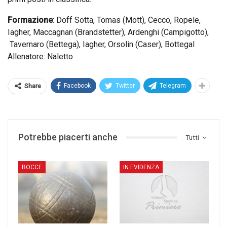
Formazione
: Doff Sotta, Tomas (Mott), Cecco, Ropele,
Iagher, Maccagnan (Brandstetter), Ardenghi (Campigotto),
Tavernaro (Bettega), Iagher, Orsolin (Caser), Bottegal
Allenatore: Naletto
Facebook
Twitter
Telegram
Share
Potrebbe piacerti anche
Tutti
BOCCE
IN EVIDENZA