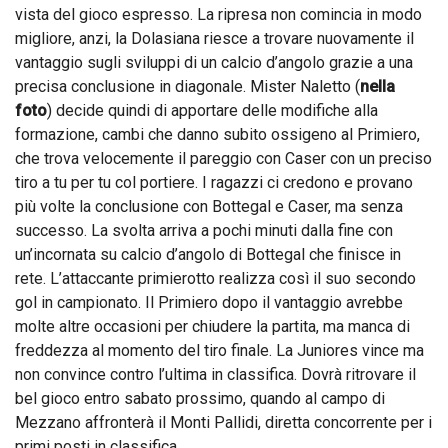
vista del gioco espresso. La ripresa non comincia in modo
migliore, anzi, la Dolasiana riesce a trovare nuovamente il
vantaggio sugli sviluppi di un calcio d’angolo grazie a una
precisa conclusione in diagonale. Mister Naletto (
nella
foto
) decide quindi di apportare delle modifiche alla
formazione, cambi che danno subito ossigeno al Primiero,
che trova velocemente il pareggio con Caser con un preciso
tiro a tu per tu col portiere. I ragazzi ci credono e provano
più volte la conclusione con Bottegal e Caser, ma senza
successo. La svolta arriva a pochi minuti dalla fine con
un’incornata su calcio d’angolo di Bottegal che finisce in
rete. L’attaccante primierotto realizza così il suo secondo
gol in campionato. Il Primiero dopo il vantaggio avrebbe
molte altre occasioni per chiudere la partita, ma manca di
freddezza al momento del tiro finale. La Juniores vince ma
non convince contro l’ultima in classifica. Dovrà ritrovare il
bel gioco entro sabato prossimo, quando al campo di
Mezzano affronterà il Monti Pallidi, diretta concorrente per i
primi posti in classifica.