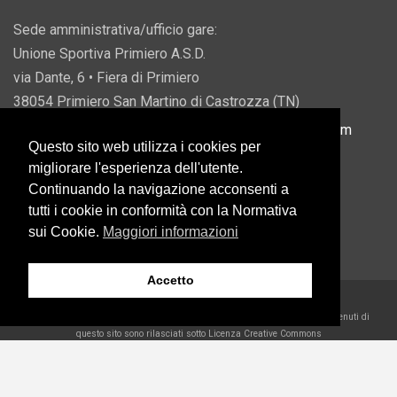
Sede amministrativa/ufficio gare:
Unione Sportiva Primiero A.S.D.
via Dante, 6 • Fiera di Primiero
38054 Primiero San Martino di Castrozza (TN)
P.IVA 00822690228 • Email:
info@usprimiero.com
Questo sito web utilizza i cookies per
migliorare l'esperienza dell'utente.
Continuando la navigazione acconsenti a
tutti i cookie in conformità con la Normativa
Vantaggi da Pubblica Amministrazione
sui Cookie.
Maggiori informazioni
Accetto
2026 U.S. Primiero A.S.D. •
Eccetto dove diversamente specificato, i contenuti di
questo sito sono rilasciati sotto Licenza Creative Commons
Belder Interactive
WP2Social Auto Publish
Powered By :
XYZScripts.com