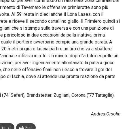
e espulso per aver commesso un fallo nella zona centrale del
rimento di Tavernaro le offensive primierotte sono più
olte. Al 59′ resta in dieci anche il Lona Lases, con il
e e riceve il secondo cartellino giallo. Il Primiero quindi si
ugliani che si stampa sulla traversa e con una punizione di
e pericoloso in due occasioni da palla inattiva, prima
l quale il portiere avversario compie una grande parata. A
 20 metri si gira e lascia partire un tiro che va a sbattere
Zanona e infilarsi in rete. Un minuto dopo l’arbitro espelle un
izione, per aver ingenuamente allontanato la palla a gioco
che nelle offensive finali non riesce a trovare il gol del
o di Ischia, dove si attende una pronta reazione da parte
(74′ Seferi), Brandstetter; Zugliani, Corona (’77 Tartaglia),
Andrea Orsolin
E-mail
Print