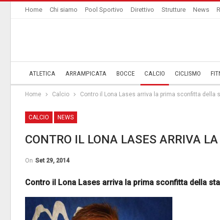
Home
Chi siamo
Pool Sportivo
Direttivo
Strutture
News
R
ATLETICA
ARRAMPICATA
BOCCE
CALCIO
CICLISMO
FIT
Home
Calcio
Contro il Lona Lases arriva la prima sconfitta della 
CALCIO
NEWS
CONTRO IL LONA LASES ARRIVA L
On
Set 29, 2014
Contro il Lona Lases arriva la prima sconfitta della st