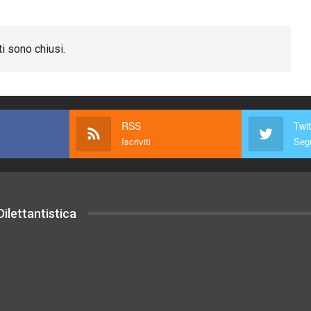
i sono chiusi.
RSS
Twit
Iscriviti
Segu
ilettantistica