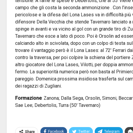
tensione. A farne le spese è Debertolis, che al 55′ vien
campo che gli costa la seconda ammonizione . Con l’inse
pericolose e la difesa del Lona Lases va in difficoltà più v
difensore Della Vecchia che stende Tavernaro lanciato a ret
spinge in avanti e va vicino al gol con un grande tiro di Z
Tavernaro che esce a lato di poco. Poi è Orsolin ad esser
calciando alto in scivolata, dopo con un colpo di testa su
trovare il vantaggio però è il Lona Lases: al 72′ Ferrari dai
contro la traversa, per poi colpire la schiena del portiere 
altro giocatore del Lona Lases, Vilotti, per doppia ammon
fermo. La superiorità numerica però non basta al Primiero, 
pareggio. Domenica prossima insidiosa trasferta sul camp
dei ragazzi di Zugliani.
Formazione
: Zanona; Dalla Sega, Orsolin, Simoni, Beccari 
Sae Lee; Debertolis, Turra (50′ Tavernaro)
Facebook
Twitter
Telegram
Share