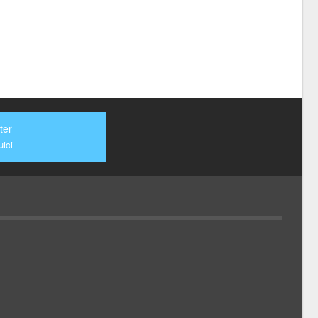
ter
ici