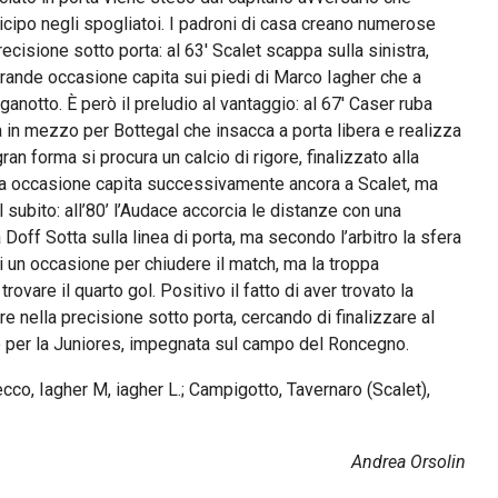
ticipo negli spogliatoi. I padroni di casa creano numerose
ecisione sotto porta: al 63′ Scalet scappa sulla sinistra,
grande occasione capita sui piedi di Marco Iagher che a
anotto. È però il preludio al vantaggio: al 67′ Caser ruba
lla in mezzo per Bottegal che insacca a porta libera e realizza
an forma si procura un calcio di rigore, finalizzato alla
ltra occasione capita successivamente ancora a Scalet, ma
ol subito: all’80’ l’Audace accorcia le distanze con una
off Sotta sulla linea di porta, ma secondo l’arbitro la sfera
 di un occasione per chiudere il match, ma la troppa
ovare il quarto gol. Positivo il fatto di aver trovato la
e nella precisione sotto porta, cercando di finalizzare al
o per la Juniores, impegnata sul campo del Roncegno.
o, Iagher M, iagher L.; Campigotto, Tavernaro (Scalet),
Andrea Orsolin