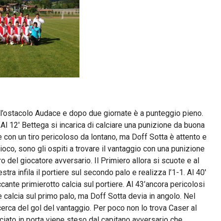
 l’ostacolo Audace e dopo due giornate è a punteggio pieno.
. Al 12′ Bettega si incarica di calciare una punizione da buona
e con un tiro pericoloso da lontano, ma Doff Sotta è attento e
gioco, sono gli ospiti a trovare il vantaggio con una punizione
ro del giocatore avversario. Il Primiero allora si scuote e al
tra infila il portiere sul secondo palo e realizza l’1-1. Al 40′
ante primierotto calcia sul portiere. Al 43’ancora pericolosi
e calcia sul primo palo, ma Doff Sotta devia in angolo. Nel
cerca del gol del vantaggio. Per poco non lo trova Caser al
lanciato in porta viene steso dal capitano avversario che