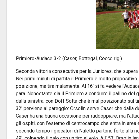
Primiero-Audace 3-2 (Caser, Bottegal, Cecco rig.)
Seconda vittoria consecutiva per la Juniores, che supera
Nei primi minuti di partita il Primiero è molto propositivo
posizione, ma tira malamente. Al 16′ si fa vedere l’Audac
para. Nonostante sia il Primiero a condurre il pallino del 
dalla sinistra, con Doff Sotta che è mal posizionato sul ti
32′ perviene al pareggio: Orsolin serve Caser che dalla des
Caser ha una buona occasione per raddoppiare, ma l’attacc
gli ospiti, con l’esterno di centrocampo che entra in area 
secondo tempo i giocatori di Naletto partono forte alla ri
49′, colpendo il palo con un tiro al volo. All’ 53′ Orsolin 