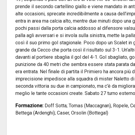
prende il secondo cartellino giallo e viene mandato in an
alte occasioni, sprecate incredibilmente a causa dell’impr
entra in area ma calcia alto, mentre due minuti dopo una 
pochi passi dalla porta calcia addosso al difensore valsug
palla agli avversari e si invola sulla sinistra, mette la pa
così il suo primo gol stagionale. Poco dopo un Scalet in gr
grande da Cecco che porta così il risultato sul 3-1. Un’a
davanti al portiere sbaglia il gol del 4-1. Gol sbagliato, g
punizione da 40 metri che sembra essere stata parata da D
era entrata. Nel finale di partita il Primiero ha ancora più
imprecisione impedisce alla squadra di mister Naletto di tr
seconda vittoria su due in campionato, ma c’è da migliorar
meglio le tante occasioni create. Sabato 27 turno estern
Formazione:
Doff Sotta; Tomas (Maccagnan), Ropele, Cecc
Bettega (Ardenghi); Caser, Orsolin (Bottegal)