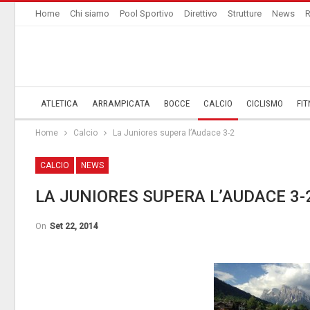
Home
Chi siamo
Pool Sportivo
Direttivo
Strutture
News
R
ATLETICA
ARRAMPICATA
BOCCE
CALCIO
CICLISMO
FIT
Home
Calcio
La Juniores supera l’Audace 3-2
CALCIO
NEWS
LA JUNIORES SUPERA L’AUDACE 3-
On
Set 22, 2014