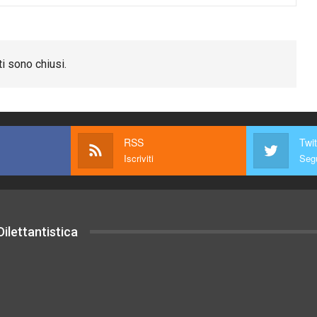
i sono chiusi.
RSS
Twit
Iscriviti
Segu
ilettantistica