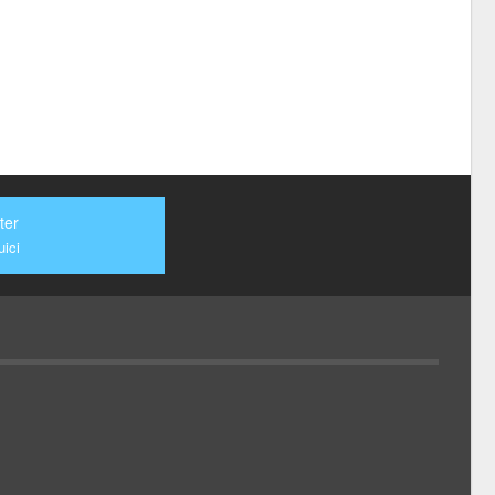
ter
ici