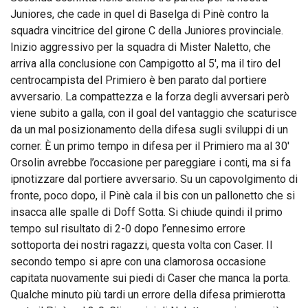
Juniores, che cade in quel di Baselga di Pinè contro la
squadra vincitrice del girone C della Juniores provinciale.
Inizio aggressivo per la squadra di Mister Naletto, che
arriva alla conclusione con Campigotto al 5′, ma il tiro del
centrocampista del Primiero è ben parato dal portiere
avversario. La compattezza e la forza degli avversari però
viene subito a galla, con il goal del vantaggio che scaturisce
da un mal posizionamento della difesa sugli sviluppi di un
corner. È un primo tempo in difesa per il Primiero ma al 30′
Orsolin avrebbe l’occasione per pareggiare i conti, ma si fa
ipnotizzare dal portiere avversario. Su un capovolgimento di
fronte, poco dopo, il Pinè cala il bis con un pallonetto che si
insacca alle spalle di Doff Sotta. Si chiude quindi il primo
tempo sul risultato di 2-0 dopo l’ennesimo errore
sottoporta dei nostri ragazzi, questa volta con Caser. Il
secondo tempo si apre con una clamorosa occasione
capitata nuovamente sui piedi di Caser che manca la porta.
Qualche minuto più tardi un errore della difesa primierotta