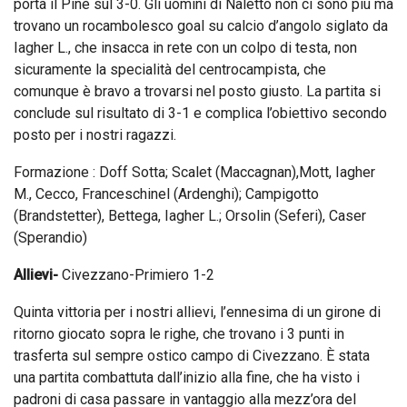
porta il Pinè sul 3-0. Gli uomini di Naletto non ci sono più ma
trovano un rocambolesco goal su calcio d’angolo siglato da
Iagher L., che insacca in rete con un colpo di testa, non
sicuramente la specialità del centrocampista, che
comunque è bravo a trovarsi nel posto giusto. La partita si
conclude sul risultato di 3-1 e complica l’obiettivo secondo
posto per i nostri ragazzi.
Formazione : Doff Sotta; Scalet (Maccagnan),Mott, Iagher
M., Cecco, Franceschinel (Ardenghi); Campigotto
(Brandstetter), Bettega, Iagher L.; Orsolin (Seferi), Caser
(Sperandio)
Allievi-
Civezzano-Primiero 1-2
Quinta vittoria per i nostri allievi, l’ennesima di un girone di
ritorno giocato sopra le righe, che trovano i 3 punti in
trasferta sul sempre ostico campo di Civezzano. È stata
una partita combattuta dall’inizio alla fine, che ha visto i
padroni di casa passare in vantaggio alla mezz’ora del