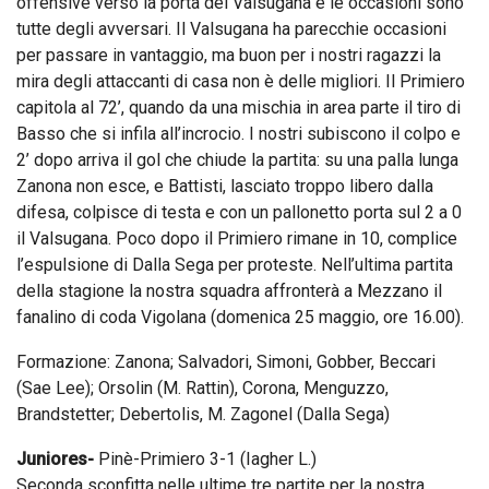
offensive verso la porta del Valsugana e le occasioni sono
tutte degli avversari. Il Valsugana ha parecchie occasioni
per passare in vantaggio, ma buon per i nostri ragazzi la
mira degli attaccanti di casa non è delle migliori. Il Primiero
capitola al 72’, quando da una mischia in area parte il tiro di
Basso che si infila all’incrocio. I nostri subiscono il colpo e
2’ dopo arriva il gol che chiude la partita: su una palla lunga
Zanona non esce, e Battisti, lasciato troppo libero dalla
difesa, colpisce di testa e con un pallonetto porta sul 2 a 0
il Valsugana. Poco dopo il Primiero rimane in 10, complice
l’espulsione di Dalla Sega per proteste. Nell’ultima partita
della stagione la nostra squadra affronterà a Mezzano il
fanalino di coda Vigolana (domenica 25 maggio, ore 16.00).
Formazione: Zanona; Salvadori, Simoni, Gobber, Beccari
(Sae Lee); Orsolin (M. Rattin), Corona, Menguzzo,
Brandstetter; Debertolis, M. Zagonel (Dalla Sega)
Juniores-
Pinè-Primiero 3-1 (Iagher L.)
Seconda sconfitta nelle ultime tre partite per la nostra