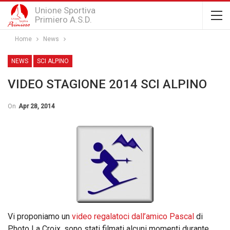
Unione Sportiva
Primiero A.S.D.
Home
News
NEWS
SCI ALPINO
VIDEO STAGIONE 2014 SCI ALPINO
On
Apr 28, 2014
Vi proponiamo un
video regalatoci dall’amico Pascal
di
Photo La Croix, sono stati filmati alcuni momenti durante