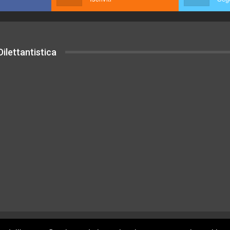
ilettantistica
uesto sito sono rilasciati sotto Licenza