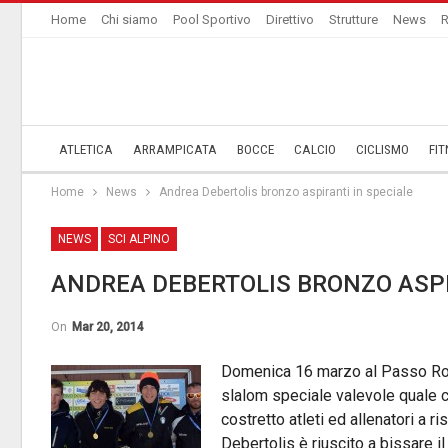
Home
Chi siamo
Pool Sportivo
Direttivo
Strutture
News
R
ATLETICA
ARRAMPICATA
BOCCE
CALCIO
CICLISMO
FIT
Home
News
Andrea Debertolis bronzo aspiranti in speciale
NEWS
SCI ALPINO
ANDREA DEBERTOLIS BRONZO ASPI
On
Mar 20, 2014
Domenica 16 marzo al Passo Rolle
slalom speciale valevole quale c
costretto atleti ed allenatori a r
Debertolis è riuscito a bissare il