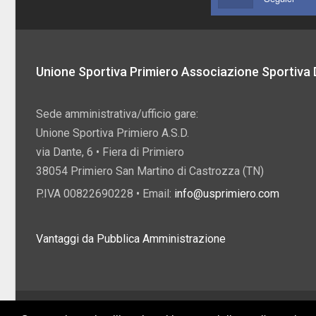
Unione Sportiva Primiero Associazione Sportiva D
Sede amministrativa/ufficio gare:
Unione Sportiva Primiero A.S.D.
via Dante, 6 • Fiera di Primiero
38054 Primiero San Martino di Castrozza (TN)
P.IVA 00822690228 • Email:
info@usprimiero.com
Vantaggi da Pubblica Amministrazione
2026 U.S. Primiero A.S.D. •
Eccetto dove diversamente specificato, i contenuti di q