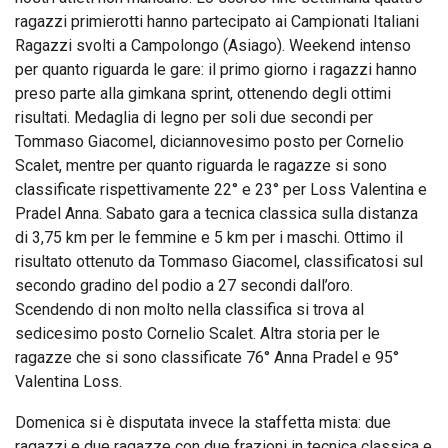
ragazzi primierotti hanno partecipato ai Campionati Italiani
Ragazzi svolti a Campolongo (Asiago). Weekend intenso
per quanto riguarda le gare: il primo giorno i ragazzi hanno
preso parte alla gimkana sprint, ottenendo degli ottimi
risultati. Medaglia di legno per soli due secondi per
Tommaso Giacomel, diciannovesimo posto per Cornelio
Scalet, mentre per quanto riguarda le ragazze si sono
classificate rispettivamente 22° e 23° per Loss Valentina e
Pradel Anna. Sabato gara a tecnica classica sulla distanza
di 3,75 km per le femmine e 5 km per i maschi. Ottimo il
risultato ottenuto da Tommaso Giacomel, classificatosi sul
secondo gradino del podio a 27 secondi dall’oro.
Scendendo di non molto nella classifica si trova al
sedicesimo posto Cornelio Scalet. Altra storia per le
ragazze che si sono classificate 76° Anna Pradel e 95°
Valentina Loss.
Domenica si è disputata invece la staffetta mista: due
ragazzi e due ragazze con due frazioni in tecnica classica e