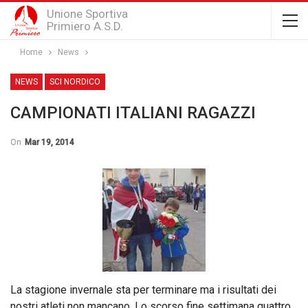
Unione Sportiva
Primiero A.S.D.
Home
News
NEWS
SCI NORDICO
CAMPIONATI ITALIANI RAGAZZI
On
Mar 19, 2014
La stagione invernale sta per terminare ma i risultati dei
nostri atleti non mancano. Lo scorso fine settimana quattro