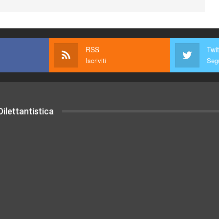
RSS
Twit
Iscriviti
Segu
ilettantistica