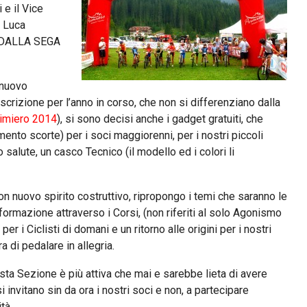
e il Vice
I Luca
 DALLA SEGA
 nuovo
scrizione per l’anno in corso, che non si differenziano dalla
imiero 2014
), si sono decisi anche i gadget gratuiti, che
mento scorte) per i soci maggiorenni, per i nostri piccoli
alute, un casco Tecnico (il modello ed i colori li
n nuovo spirito costruttivo, ripropongo i temi che saranno le
ormazione attraverso i Corsi, (non riferiti al solo Agonismo
er i Ciclisti di domani e un ritorno alle origini per i nostri
 di pedalare in allegria.
sta Sezione è più attiva che mai e sarebbe lieta di avere
 invitano sin da ora i nostri soci e non, a partecipare
tà.