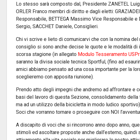
Lo stesso sarà composto dal, Presidente ZANETEL Luigi 
ORLER Franco membri di diritto e dagli eletti: GRAZIADE
Responsabile, BETTEGA Massimo Vice Responsabile e
Sergio, SACCHET Daniele, Consiglieri.
Chi vi scrive e lieto di comunicarvi che con la nomina del
consiglio si sono anche decise le quote e le modalità di i
scorsa stagione (in allegato
Modulo Tesseramento USPr
saranno la divisa sociale tecnica Sportful, (fino ad esauri
amici abbiamo pensato ad una cosa importante per la loro s
sceglieremo con apposita riunione).
Prendo atto degli impegni che andremo ad affrontare e co
basi del lavoro di questa Sezione, consolidamento della f
ma ad un utilizzo della bicicletta in modo ludico sportivo) p
Soci che vorranno tornare o proseguire con NOI l’avventura
A discapito di voci che si rincorrono anno dopo anno, que
stimoli ed ascoltare proposte anche dall’esterno, quindi si
attivamente alla vita sociale per migliorare le nostre attivi