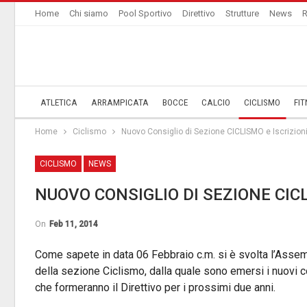
Home
Chi siamo
Pool Sportivo
Direttivo
Strutture
News
R
ATLETICA
ARRAMPICATA
BOCCE
CALCIO
CICLISMO
FIT
Home
Ciclismo
Nuovo Consiglio di Sezione CICLISMO e Iscrizion
CICLISMO
NEWS
NUOVO CONSIGLIO DI SEZIONE CICL
On
Feb 11, 2014
Come sapete in data 06 Febbraio c.m. si è svolta l’Asse
della sezione Ciclismo, dalla quale sono emersi i nuovi
che formeranno il Direttivo per i prossimi due anni.