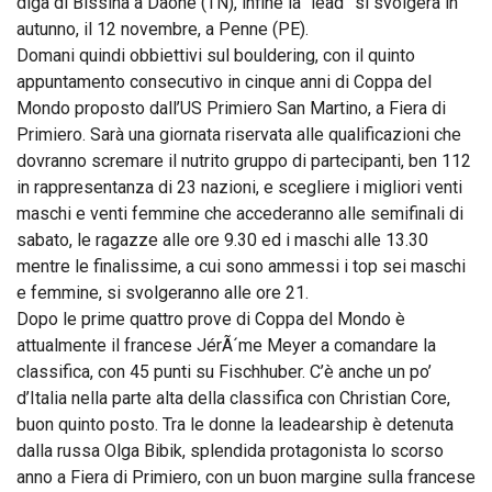
diga di Bissina a Daone (TN), infine la “lead” si svolgerà in
autunno, il 12 novembre, a Penne (PE).
Domani quindi obbiettivi sul bouldering, con il quinto
appuntamento consecutivo in cinque anni di Coppa del
Mondo proposto dall’US Primiero San Martino, a Fiera di
Primiero. Sarà una giornata riservata alle qualificazioni che
dovranno scremare il nutrito gruppo di partecipanti, ben 112
in rappresentanza di 23 nazioni, e scegliere i migliori venti
maschi e venti femmine che accederanno alle semifinali di
sabato, le ragazze alle ore 9.30 ed i maschi alle 13.30
mentre le finalissime, a cui sono ammessi i top sei maschi
e femmine, si svolgeranno alle ore 21.
Dopo le prime quattro prove di Coppa del Mondo è
attualmente il francese JérÃ´me Meyer a comandare la
classifica, con 45 punti su Fischhuber. C’è anche un po’
d’Italia nella parte alta della classifica con Christian Core,
buon quinto posto. Tra le donne la leadearship è detenuta
dalla russa Olga Bibik, splendida protagonista lo scorso
anno a Fiera di Primiero, con un buon margine sulla francese