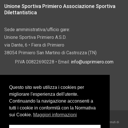
Unione Sportiva Primiero Associazione Sportiva
Dilettantistica
Sede amministrativa/ufficio gare:
Unione Sportiva Primiero A.S.D.
via Dante, 6 • Fiera di Primiero
38054 Primiero San Martino di Castrozza (TN)
P.IVA 00822690228 • Email:
info@usprimiero.com
Questo sito web utilizza i cookies per
Vantaggi da Pubblica Amministrazione
migliorare l'esperienza dell'utente.
Continuando la navigazione acconsenti a
tutti i cookie in conformità con la Normativa
sui Cookie.
Maggiori informazioni
2026 U.S. Primiero A.S.D. •
Eccetto dove diversamente specificato, i contenuti di
questo sito sono rilasciati sotto Licenza Creative Commons