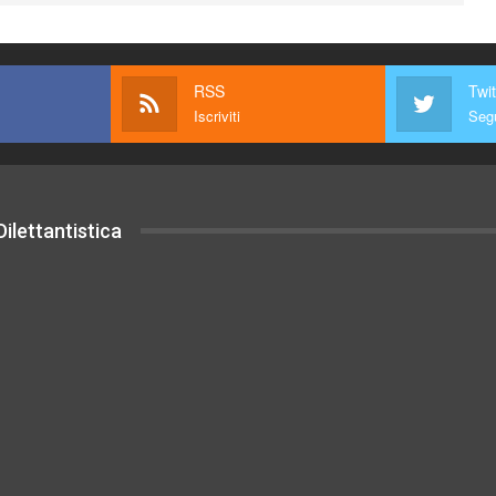
RSS
Twit
Iscriviti
Segu
ilettantistica