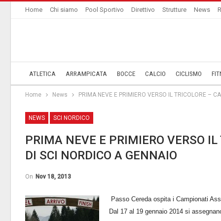
Home
Chi siamo
Pool Sportivo
Direttivo
Strutture
News
R
ATLETICA
ARRAMPICATA
BOCCE
CALCIO
CICLISMO
FIT
Home
News
PRIMA NEVE E PRIMIERO VERSO IL TRICOLORE – CA
NEWS
SCI NORDICO
PRIMA NEVE E PRIMIERO VERSO IL
DI SCI NORDICO A GENNAIO
On
Nov 18, 2013
Passo Cereda ospita i Campionati Asso
Dal 17 al 19 gennaio 2014 si assegnano 