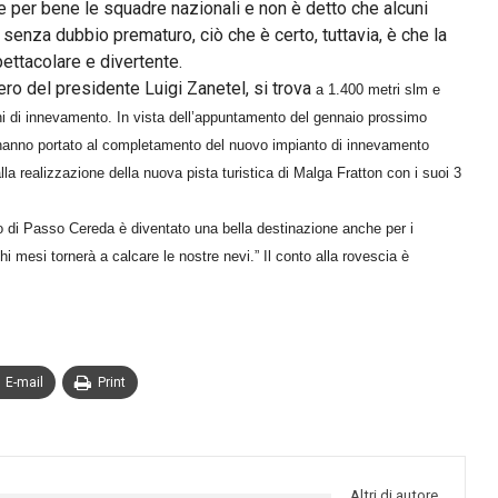
re per bene le squadre nazionali e non è detto che alcuni
senza dubbio prematuro, ciò che è certo, tuttavia, è che la
pettacolare e divertente.
ero del presidente Luigi Zanetel, si trova
a 1.400 metri slm
e
ni di innevamento.
In vista dell’appuntamento del gennaio prossimo
che hanno portato al completamento del nuovo impianto di innevamento
alla realizzazione della nuova pista turistica di Malga Fratton con i suoi 3
ndo di Passo Cereda è diventato una bella destinazione anche per i
i mesi tornerà a calcare le nostre nevi.” Il conto alla rovescia è
E-mail
Print
Altri di autore