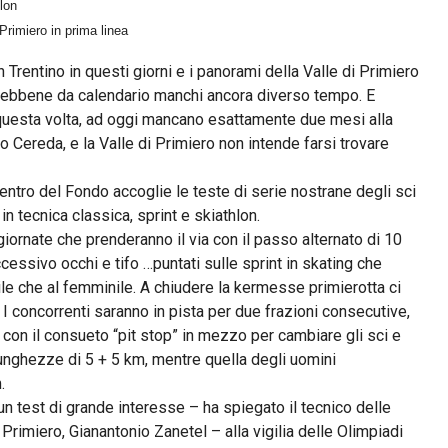
lon
rimiero in prima linea
Trentino in questi giorni e i panorami della Valle di Primiero
 sebbene da calendario manchi ancora diverso tempo. E
questa volta, ad oggi mancano esattamente due mesi alla
o Cereda, e la Valle di Primiero non intende farsi trovare
ntro del Fondo accoglie le teste di serie nostrane degli sci
in tecnica classica, sprint e skiathlon.
giornate che prenderanno il via con il passo alternato di 10
essivo occhi e tifo …puntati sulle sprint in skating che
le che al femminile. A chiudere la kermesse primierotta ci
 concorrenti saranno in pista per due frazioni consecutive,
, con il consueto “pit stop” in mezzo per cambiare gli sci e
 lunghezze di 5 + 5 km, mentre quella degli uomini
.
n test di grande interesse – ha spiegato il tecnico delle
rimiero, Gianantonio Zanetel – alla vigilia delle Olimpiadi