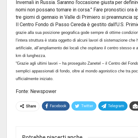
Invernali in Russia. Saranno l’occasione giusta per defini
nomi non possano tornare in corsa.” Fare pronostici ora è 
tre giorni di gennaio in Valle di Primiero si preannuncia s
Il Centro Fondo di Passo Cereda è gestito dall’U.S. Primi
grazie alla sua posizione geografica gode sempre di ottime condizio
l’intera struttura è stata oggetto di alcuni lavori di sistemazione 
artificiale, all’ampliamento dei locali che ospitano il centro stesso e 
km di lunghezza.
“Grazie agli ultimi lavori – ha proseguito Zanetel – il Centro del Fo
semplici appassionati di fondo, oltre al mondo agonistico che tra poch
ufficialmente iniziato.
Fonte: Newspower
Facebook
Twitter
Telegram
Share
Potrebbe piacerti anche