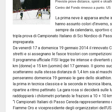
Previste prove distance, sprint e skiath
Centro del Fondo rimesso a punto. US P
La prima neve è apparsa anche in 
hanno assunto colori d’inverno,
sempre da calendario, sportivo 
tripla prova di Campionato Italiano di Sci Nordico di Pass
impreparata.
Da venerdì 17 a domenica 19 gennaio 2014 il rinnovato Ce
stretti e si assegnano le fasce tricolori con competizioni 
Il programma ufficiale FISI legge tre intense e divertenti 
km (donne) e 15 km (uomini) del 17 gennaio. Il giorno succ
scatteranno sulla stessa distanza di 1,4 km sia al maschi
penseranno domenica 19 gennaio le gare dello skiathlon. I
la prima in tecnica classica e la seconda in tecnica libera
ripartire a ritmo pattinato. La gara rosa si deciderà sulle
raddoppierà i chilometri portando le frazioni a 10 + 10 km
“I Campionati Italiani di Passo Cereda rappresenteranno u
Fiamme Oro e vicepresidente degli organizzatori dell’US P