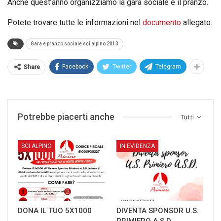
Anche quest’anno organizziamo la gara sociale e il pranzo.
Potete trovare tutte le informazioni nel
documento
allegato.
Gara e pranzo sociale sci alpino 2013
Facebook
Twitter
Telegram
Share
Potrebbe piacerti anche
Tutti
SCI ALPINO
IN EVIDENZA
DONA IL TUO 5X1000
DIVENTA SPONSOR U.S.
PRIMIERO A.S.D.