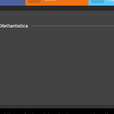
ilettantistica
uesto sito sono rilasciati sotto Licenza