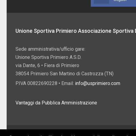
Unione Sportiva Primiero Associazione Sportiva D
Sede amministrativa/ufficio gare:
Unione Sportiva Primiero A.S.D.
via Dante, 6 • Fiera di Primiero
38054 Primiero San Martino di Castrozza (TN)
P.IVA 00822690228 • Email:
info@usprimiero.com
Vantaggi da Pubblica Amministrazione
2026 U.S. Primiero A.S.D. •
Eccetto dove diversamente specificato, i contenuti di q