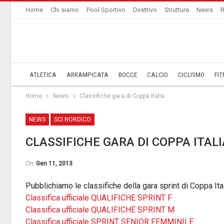
Home
Chi siamo
Pool Sportivo
Direttivo
Strutture
News
R
ATLETICA
ARRAMPICATA
BOCCE
CALCIO
CICLISMO
FIT
Home
News
Classifiche gara di Coppa Italia.
NEWS
SCI NORDICO
CLASSIFICHE GARA DI COPPA ITALI
On
Gen 11, 2013
Pubblichiamo le classifiche della gara sprint di Coppa It
Classifica ufficiale QUALIFICHE SPRINT F
Classifica ufficiale QUALIFICHE SPRINT M
Classifica ufficiale SPRINT SENIOR FEMMINILE