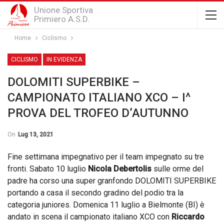
Unione Sportiva
Primiero A.S.D.
Home
Ciclismo
CICLISMO
IN EVIDENZA
DOLOMITI SUPERBIKE –
CAMPIONATO ITALIANO XCO – I^
PROVA DEL TROFEO D’AUTUNNO
On
Lug 13, 2021
Fine settimana impegnativo per il team impegnato su tre
fronti. Sabato 10 luglio
Nicola Debertolis
sulle orme del
padre ha corso una super granfondo DOLOMITI SUPERBIKE
portando a casa il secondo gradino del podio tra la
categoria juniores. Domenica 11 luglio a Bielmonte (BI) è
andato in scena il campionato italiano XCO con
Riccardo