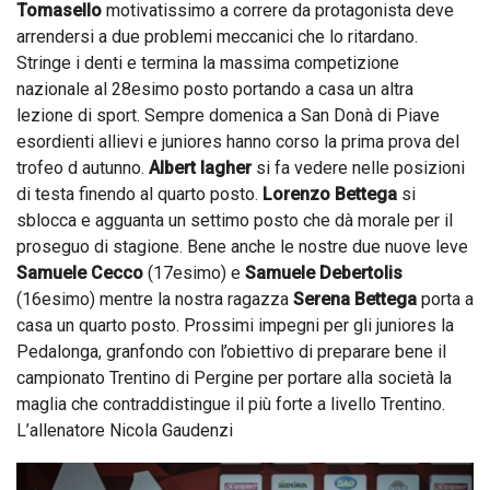
Tomasello
motivatissimo a correre da protagonista deve
arrendersi a due problemi meccanici che lo ritardano.
Stringe i denti e termina la massima competizione
nazionale al 28esimo posto portando a casa un altra
lezione di sport. Sempre domenica a San Donà di Piave
esordienti allievi e juniores hanno corso la prima prova del
trofeo d autunno.
Albert Iagher
si fa vedere nelle posizioni
di testa finendo al quarto posto.
Lorenzo Bettega
si
sblocca e agguanta un settimo posto che dà morale per il
proseguo di stagione. Bene anche le nostre due nuove leve
Samuele
Cecco
(17esimo) e
Samuele Debertolis
(16esimo) mentre la nostra ragazza
Serena Bettega
porta a
casa un quarto posto. Prossimi impegni per gli juniores la
Pedalonga, granfondo con l’obiettivo di preparare bene il
campionato Trentino di Pergine per portare alla società la
maglia che contraddistingue il più forte a livello Trentino.
L’allenatore Nicola Gaudenzi