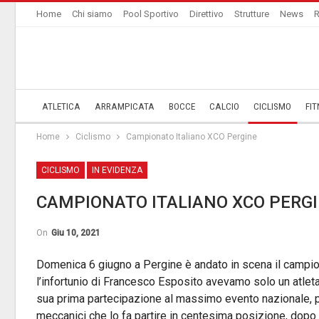
Home
Chi siamo
Pool Sportivo
Direttivo
Strutture
News
R
ATLETICA
ARRAMPICATA
BOCCE
CALCIO
CICLISMO
FIT
Home
Ciclismo
Campionato Italiano XCO Pergine
CICLISMO
IN EVIDENZA
CAMPIONATO ITALIANO XCO PERG
On
Giu 10, 2021
Domenica 6 giugno a Pergine è andato in scena il campion
l’infortunio di Francesco Esposito avevamo solo un atleta
sua prima partecipazione al massimo evento nazionale, pa
meccanici che lo fa partire in centesima posizione, dopo u