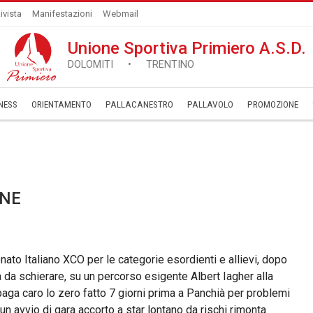
ivista
Manifestazioni
Webmail
Unione Sportiva Primiero A.S.D.
DOLOMITI • TRENTINO
NESS
ORIENTAMENTO
PALLACANESTRO
PALLAVOLO
­PROMOZIONE
INE
ato Italiano XCO per le categorie esordienti e allievi, dopo
 da schierare, su un percorso esigente Albert Iagher alla
ga caro lo zero fatto 7 giorni prima a Panchià per problemi
n avvio di gara accorto a star lontano da rischi rimonta