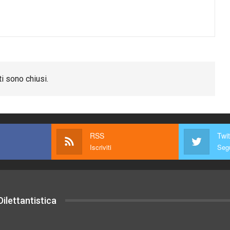
i sono chiusi.
RSS
Twit
Iscriviti
Segu
ilettantistica