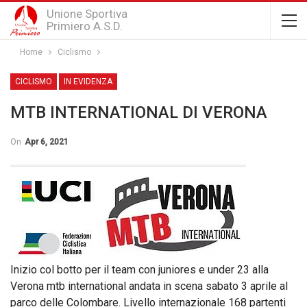
Unione Sportiva
Primiero A.S.D.
Home
Ciclismo
CICLISMO
IN EVIDENZA
MTB INTERNATIONAL DI VERONA
On
Apr 6, 2021
Inizio col botto per il team con juniores e under 23 alla
Verona mtb international andata in scena sabato 3 aprile al
parco delle Colombare. Livello internazionale 168 partenti