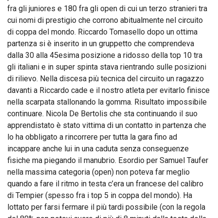
fra gli juniores e 180 fra gli open di cui un terzo stranieri tra
cui nomi di prestigio che corrono abitualmente nel circuito
di coppa del mondo. Riccardo Tomasello dopo un ottima
partenza si è inserito in un gruppetto che comprendeva
dalla 30 alla 45esima posizione a ridosso della top 10 tra
gli italiani e in super spinta stava rientrando sulle posizioni
di rilievo. Nella discesa più tecnica del circuito un ragazzo
davanti a Riccardo cade e il nostro atleta per evitarlo finisce
nella scarpata stallonando la gomma. Risultato impossibile
continuare. Nicola De Bertolis che sta continuando il suo
apprendistato è stato vittima di un contatto in partenza che
lo ha obbligato a rincorrere per tutta la gara fino ad
incappare anche lui in una caduta senza conseguenze
fisiche ma piegando il manubrio. Esordio per Samuel Taufer
nella massima categoria (open) non poteva far meglio
quando a fare il ritmo in testa c’era un francese del calibro
di Tempier (spesso fra i top 5 in coppa del mondo). Ha
lottato per farsi fermare il più tardi possibile (con la regola