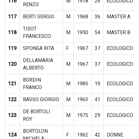
116
M
1978
26
ECOLOGICO
RENZO
117
BERTI SERGIO
M
1968
36
MASTER A
TISOT
118
M
1950
54
MASTER B
FRANCESCO
119
SPONGA RITA
F
1967
37
ECOLOGICO
DELLAMARIA
120
M
1967
37
ECOLOGICO
ALBERTO
BORDIN
121
M
1985
19
ECOLOGICO
FRANCO
122
BASSO GIORGIO
M
1963
41
ECOLOGICO
DE BORTOLI
123
M
1975
29
ECOLOGICO
ROY
BORTOLON
124
F
1962
42
DONNE
MICHELA