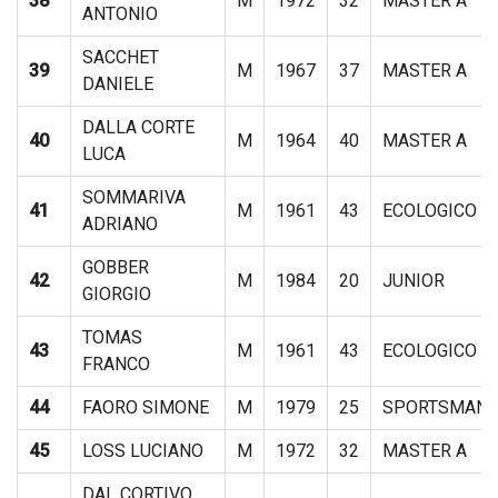
38
M
1972
32
MASTER A
ANTONIO
SACCHET
39
M
1967
37
MASTER A
DANIELE
DALLA CORTE
40
M
1964
40
MASTER A
LUCA
SOMMARIVA
41
M
1961
43
ECOLOGICO
ADRIANO
GOBBER
42
M
1984
20
JUNIOR
GIORGIO
TOMAS
43
M
1961
43
ECOLOGICO
FRANCO
44
FAORO SIMONE
M
1979
25
SPORTSMAN
45
LOSS LUCIANO
M
1972
32
MASTER A
DAL CORTIVO