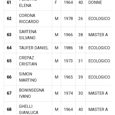
61
F
1964
40
DONNE
ELENA
CORONA
62
M
1978
26
ECOLOGICO
RICCARDO
SARTENA
63
M
1966
38
MASTER A
SILVANO
64
TAUFER DANIEL
M
1986
18
ECOLOGICO
CREPAZ
65
M
1973
31
ECOLOGICO
CRISTIAN
SIMON
66
M
1965
39
ECOLOGICO
MARTINO
BONINSEGNA
67
M
1974
30
MASTER A
IVANO
GHELLI
68
M
1964
40
MASTER A
GIANLUCA