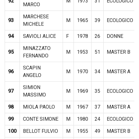
92
M
1973
31
ECOLOGICO
MARCO
MARCHESE
93
M
1965
39
ECOLOGICO
MICHELE
94
SAVIOLI ALICE
F
1978
26
DONNE
MINAZZATO
95
M
1953
51
MASTER B
FERNANDO
SCAPIN
96
M
1970
34
MASTER A
ANGELO
SIMION
97
M
1969
35
ECOLOGICO
MASSIMO
98
MIOLA PAOLO
M
1967
37
MASTER A
99
CONTE SIMONE
M
1980
24
ECOLOGICO
100
BELLOT FULVIO
M
1955
49
MASTER B