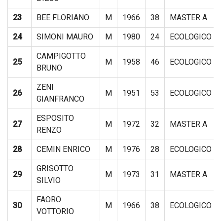
23
BEE FLORIANO
M
1966
38
MASTER A
24
SIMONI MAURO
M
1980
24
ECOLOGICO
CAMPIGOTTO
25
M
1958
46
ECOLOGICO
BRUNO
ZENI
26
M
1951
53
ECOLOGICO
GIANFRANCO
ESPOSITO
27
M
1972
32
MASTER A
RENZO
28
CEMIN ENRICO
M
1976
28
ECOLOGICO
GRISOTTO
29
M
1973
31
MASTER A
SILVIO
FAORO
30
M
1966
38
ECOLOGICO
VOTTORIO