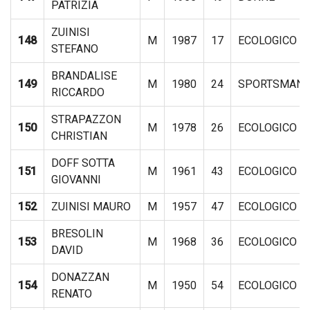
PATRIZIA
ZUINISI
148
M
1987
17
ECOLOGICO
STEFANO
BRANDALISE
149
M
1980
24
SPORTSMAN
RICCARDO
STRAPAZZON
150
M
1978
26
ECOLOGICO
CHRISTIAN
DOFF SOTTA
151
M
1961
43
ECOLOGICO
GIOVANNI
152
ZUINISI MAURO
M
1957
47
ECOLOGICO
BRESOLIN
153
M
1968
36
ECOLOGICO
DAVID
DONAZZAN
154
M
1950
54
ECOLOGICO
RENATO