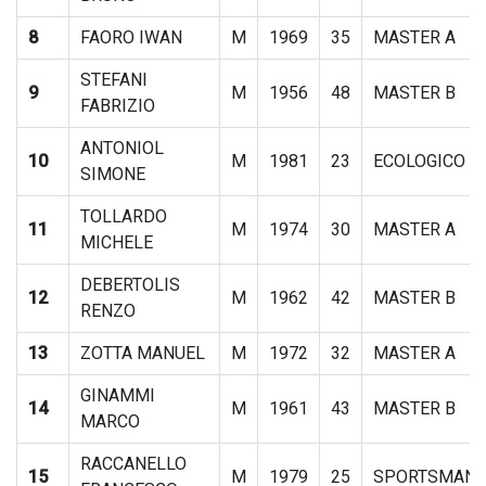
8
FAORO IWAN
M
1969
35
MASTER A
STEFANI
9
M
1956
48
MASTER B
FABRIZIO
ANTONIOL
10
M
1981
23
ECOLOGICO
SIMONE
TOLLARDO
11
M
1974
30
MASTER A
MICHELE
DEBERTOLIS
12
M
1962
42
MASTER B
RENZO
13
ZOTTA MANUEL
M
1972
32
MASTER A
GINAMMI
14
M
1961
43
MASTER B
MARCO
RACCANELLO
15
M
1979
25
SPORTSMAN