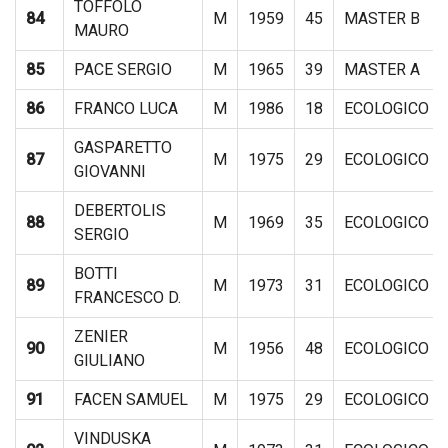
TOFFOLO
84
M
1959
45
MASTER B
MAURO
85
PACE SERGIO
M
1965
39
MASTER A
86
FRANCO LUCA
M
1986
18
ECOLOGICO
GASPARETTO
87
M
1975
29
ECOLOGICO
GIOVANNI
DEBERTOLIS
88
M
1969
35
ECOLOGICO
SERGIO
BOTTI
89
M
1973
31
ECOLOGICO
FRANCESCO D.
ZENIER
90
M
1956
48
ECOLOGICO
GIULIANO
91
FACEN SAMUEL
M
1975
29
ECOLOGICO
VINDUSKA