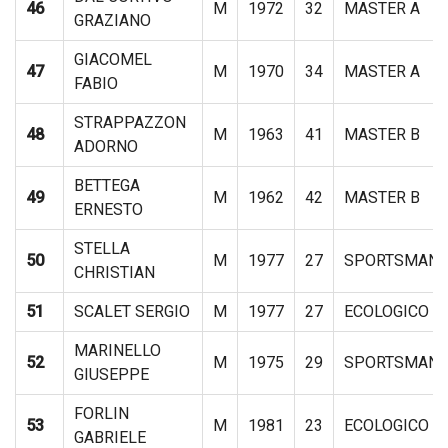
46
M
1972
32
MASTER A
GRAZIANO
GIACOMEL
47
M
1970
34
MASTER A
FABIO
STRAPPAZZON
48
M
1963
41
MASTER B
ADORNO
BETTEGA
49
M
1962
42
MASTER B
ERNESTO
STELLA
50
M
1977
27
SPORTSMAN
CHRISTIAN
51
SCALET SERGIO
M
1977
27
ECOLOGICO
MARINELLO
52
M
1975
29
SPORTSMAN
GIUSEPPE
FORLIN
53
M
1981
23
ECOLOGICO
GABRIELE