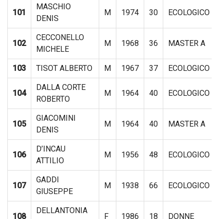
MASCHIO
101
M
1974
30
ECOLOGICO
DENIS
CECCONELLO
102
M
1968
36
MASTER A
MICHELE
103
TISOT ALBERTO
M
1967
37
ECOLOGICO
DALLA CORTE
104
M
1964
40
ECOLOGICO
ROBERTO
GIACOMINI
105
M
1964
40
MASTER A
DENIS
D’INCAU
106
M
1956
48
ECOLOGICO
ATTILIO
GADDI
107
M
1938
66
ECOLOGICO
GIUSEPPE
DELLANTONIA
108
F
1986
18
DONNE