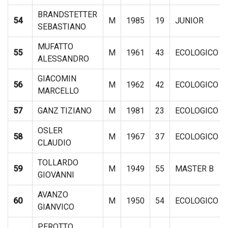
BRANDSTETTER
54
M
1985
19
JUNIOR
SEBASTIANO
MUFATTO
55
M
1961
43
ECOLOGICO
ALESSANDRO
GIACOMIN
56
M
1962
42
ECOLOGICO
MARCELLO
57
GANZ TIZIANO
M
1981
23
ECOLOGICO
OSLER
58
M
1967
37
ECOLOGICO
CLAUDIO
TOLLARDO
59
M
1949
55
MASTER B
GIOVANNI
AVANZO
60
M
1950
54
ECOLOGICO
GIANVICO
PEROTTO