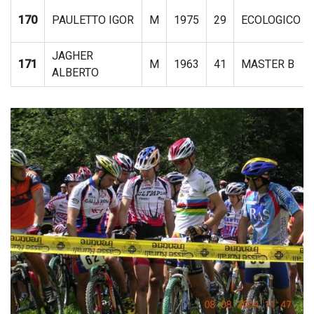
170
PAULETTO IGOR
M
1975
29
ECOLOGICO
JAGHER
171
M
1963
41
MASTER B
ALBERTO