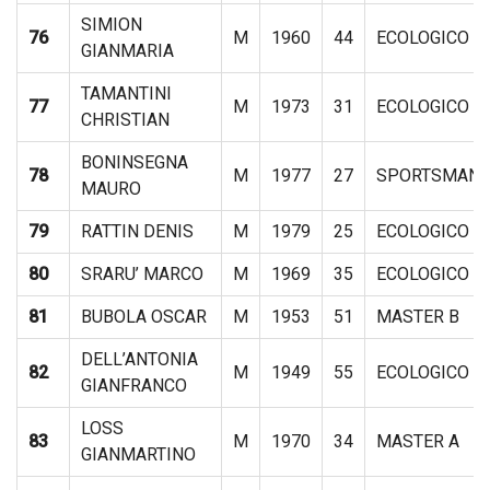
SIMION
76
M
1960
44
ECOLOGICO
GIANMARIA
TAMANTINI
77
M
1973
31
ECOLOGICO
CHRISTIAN
BONINSEGNA
78
M
1977
27
SPORTSMAN
MAURO
79
RATTIN DENIS
M
1979
25
ECOLOGICO
80
SRARU’ MARCO
M
1969
35
ECOLOGICO
81
BUBOLA OSCAR
M
1953
51
MASTER B
DELL’ANTONIA
82
M
1949
55
ECOLOGICO
GIANFRANCO
LOSS
83
M
1970
34
MASTER A
GIANMARTINO