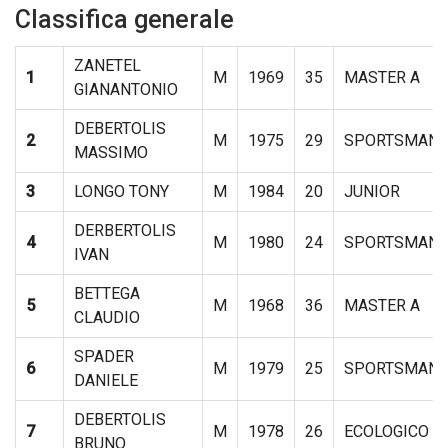
Classifica generale
ZANETEL
1
M
1969
35
MASTER A
GIANANTONIO
DEBERTOLIS
2
M
1975
29
SPORTSMAN
MASSIMO
3
LONGO TONY
M
1984
20
JUNIOR
DERBERTOLIS
4
M
1980
24
SPORTSMAN
IVAN
BETTEGA
5
M
1968
36
MASTER A
CLAUDIO
SPADER
6
M
1979
25
SPORTSMAN
DANIELE
DEBERTOLIS
7
M
1978
26
ECOLOGICO
BRUNO