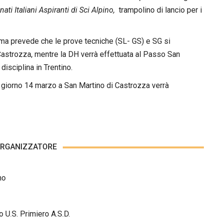
ati Italiani Aspiranti di Sci Alpino,
trampolino di lancio per i
mma prevede che le prove tecniche (SL- GS) e SG si
 Castrozza, mentre la DH verrà effettuata al Passo San
isciplina in Trentino.
 giorno 14 marzo a San Martino di Castrozza verrà
ORGANIZZATORE
no
S. Primiero A.S.D.