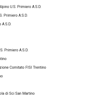
ino U.S. Primiero A.S.D.
 Primiero A.S.D.
A.S.D.
 Primiero A.S.D.
tino
ne Comitato FISI Trentino
no
a di Sci San Martino