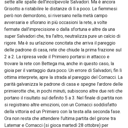
sette alle spalle dell’incolpevole Salvadori. Ma è ancora
Grisotto a ristabilire le distanze di lì a poco. Le fiemmesi
però non demordono, si riversano nella metà campo
avversaria e sfiorano in più occasioni la rete, a volte
fermate dall’imprecisione o dalla sfortuna e altre da una
super Salvadori che, tra l’altro, neutralizza pure un calcio di
rigore. Ma è su un’azione concitata che arriva il pareggio
delle padrone di casa, rete che chiude la prima frazione sul
2 a 2. La ripresa vede il Primiero portarsi in attacco e
trovare la rete con Bettega ma, anche in questo caso, la
gioia per il vantaggio dura poco. Un errore di Salvadori, fin lì
ottima interprete, apre la strada al pareggio del Cornacci. La
parità galvanizza le padrone di casa e spegne l’ardore delle
primierotte che, in pochi minuti, subiscono altre due reti che
portano il risultato sul definito 5 a 3. Nel finale di partita non
si registrano altre emozioni, con un Cornacci soddisfatto
della vittoria ed un Primiero con la testa alla seconda fase.
Ora non resta che attendere l’ultima partita del girone tra
Latemar e Cornacci (si gioca martedì 28 ottobre) per