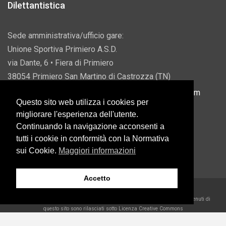
Dilettantistica
Sede amministrativa/ufficio gare:
Unione Sportiva Primiero A.S.D.
via Dante, 6 • Fiera di Primiero
38054 Primiero San Martino di Castrozza (TN)
P.IVA 00822690228 • Email:
info@usprimiero.com
Questo sito web utilizza i cookies per
migliorare l'esperienza dell'utente.
Continuando la navigazione acconsenti a
tutti i cookie in conformità con la Normativa
Vantaggi da Pubblica Amministrazione
sui Cookie.
Maggiori informazioni
Accetto
2026 U.S. Primiero A.S.D. •
Eccetto dove diversamente specificato, i contenuti di
questo sito sono rilasciati sotto Licenza Creative Commons
Belder Interactive