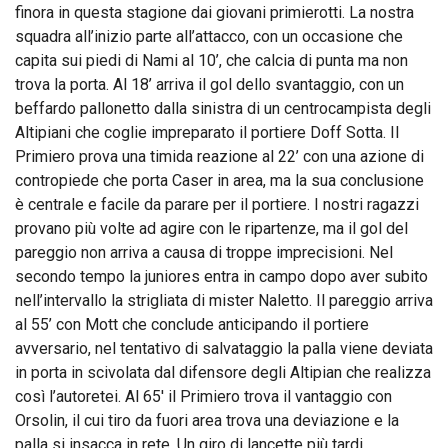
finora in questa stagione dai giovani primierotti. La nostra
squadra all’inizio parte all’attacco, con un occasione che
capita sui piedi di Nami al 10’, che calcia di punta ma non
trova la porta. Al 18’ arriva il gol dello svantaggio, con un
beffardo pallonetto dalla sinistra di un centrocampista degli
Altipiani che coglie impreparato il portiere Doff Sotta. Il
Primiero prova una timida reazione al 22’ con una azione di
contropiede che porta Caser in area, ma la sua conclusione
è centrale e facile da parare per il portiere. I nostri ragazzi
provano più volte ad agire con le ripartenze, ma il gol del
pareggio non arriva a causa di troppe imprecisioni. Nel
secondo tempo la juniores entra in campo dopo aver subito
nell’intervallo la strigliata di mister Naletto. Il pareggio arriva
al 55’ con Mott che conclude anticipando il portiere
avversario, nel tentativo di salvataggio la palla viene deviata
in porta in scivolata dal difensore degli Altipian che realizza
così l’autoretei. Al 65′ il Primiero trova il vantaggio con
Orsolin, il cui tiro da fuori area trova una deviazione e la
palla si insacca in rete. Un giro di lancette più tardi