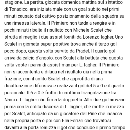
stagione. La partita, giocata domenica mattina sul sintetico
di Tonadico, era iniziata male con un goal subito nei primi
minuti causato dal cattivo posizionamento della squadra su
una rimessa laterale. Il Primiero non tarda a reagire e in
pochi minuti ribalta il risultato con Michele Scalet che
sfrutta al meglio i due assist forniti da Lorenzo Iagher. Uno
Scalet in giornata super positiva trova anche il terzo gol
poco dopo, questa volta servito da Pradel. Il quarto gol
arriva da calcio d’angolo, con Scalet alla battuta che questa
volta veste i panni di assist-man per L. Iagher. Il Primiero
non si accontenta e dilaga nel risultato già nella prima
frazione, con il solito Scalet che approfitta di una
disattenzione difensiva e realizza il gol del 5 a 0 e il quarto
personale. Il 6 a 0 è frutto di un’ottima triangolazione tra
Nami e L. Iagher che firma la doppietta. Altri due gol arrivano
prima con la solita discesa di L. Iagher, che mette in mezzo
per Scalet, anticipato da un giocatore del Pinè che insacca
nella propria porta e poi con Elia Ferrari che trovatosi
davanti alla porta realizza il gol che conclude il primo tempo