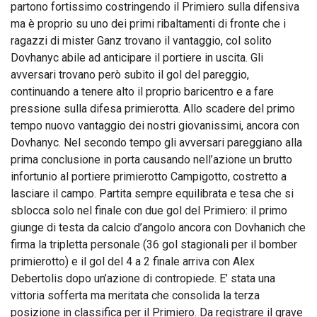
partono fortissimo costringendo il Primiero sulla difensiva
ma è proprio su uno dei primi ribaltamenti di fronte che i
ragazzi di mister Ganz trovano il vantaggio, col solito
Dovhanyc abile ad anticipare il portiere in uscita. Gli
avversari trovano però subito il gol del pareggio,
continuando a tenere alto il proprio baricentro e a fare
pressione sulla difesa primierotta. Allo scadere del primo
tempo nuovo vantaggio dei nostri giovanissimi, ancora con
Dovhanyc. Nel secondo tempo gli avversari pareggiano alla
prima conclusione in porta causando nell’azione un brutto
infortunio al portiere primierotto Campigotto, costretto a
lasciare il campo. Partita sempre equilibrata e tesa che si
sblocca solo nel finale con due gol del Primiero: il primo
giunge di testa da calcio d’angolo ancora con Dovhanich che
firma la tripletta personale (36 gol stagionali per il bomber
primierotto) e il gol del 4 a 2 finale arriva con Alex
Debertolis dopo un’azione di contropiede. E’ stata una
vittoria sofferta ma meritata che consolida la terza
posizione in classifica per il Primiero. Da registrare il grave