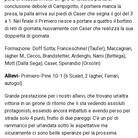
conclusione debole di Campigotto, il portiere manca la
presa, la palla arriva sui piedi di Caser che segna il gol del 3
a 1. Nel finale il Primiero riesce a portare a quattro il bottino
di reti di giornata, nuovamente con Caser che realizza la sua
doppietta di giornata.
Formazione: Doff Sotta; Franceschinel (Taufer), Maccagnan,
Iagher M., Cecco, Brandstetter; Ardenghi, Nami (Bettega),
Mott (Dalla Sega); Caser, Sperandio (Orsolin)
Allievi-
Primiero-Pinè 10-1 (6 Scalet, 2 Iagher, Ferrari,
autogol)
Grande prestazione per i nostri allievi, che trovano un’altra
vittoria in un girone di ritorno che li sta vedendo assoluti
protagonisti, essendo ancora imbattuti e avendo perso per
strada solo 4 punti, frutto di due pareggi. C’è un po’ di
rammarico per un’andata sotto le aspettative ma
sicuramente ci sono belle speranze per la prossima