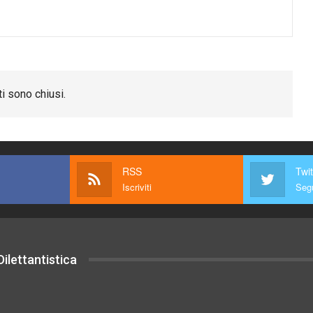
i sono chiusi.
RSS
Twit
Iscriviti
Segu
ilettantistica