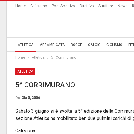
Home
Chi siamo
Pool Sportivo
Direttivo
Strutture
News
R
ATLETICA
ARRAMPICATA
BOCCE
CALCIO
CICLISMO
FIT
Home
Atletica
5^ Corrimurano
ATLETICA
5^ CORRIMURANO
On
Giu 3, 2006
Sabato 3 giugno si è svolta la 5° edizione della Corrimu
sezione Atletica ha mobilitato ben due pulmini carichi di 
Categoria: